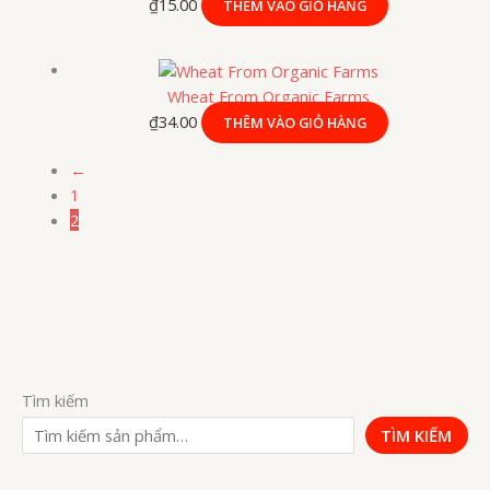
₫
15.00
THÊM VÀO GIỎ HÀNG
Wheat From Organic Farms
₫
34.00
THÊM VÀO GIỎ HÀNG
←
1
2
Tìm kiếm
TÌM KIẾM