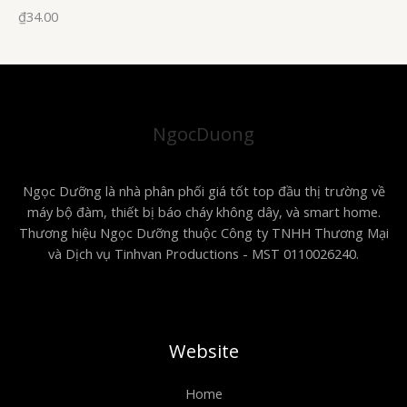
M
g
h
G
₫
34.00
I
Á
ố
i
c
ệ
l
n
à
t
NgocDuong
:
ạ
₫
i
Ngọc Dưỡng là nhà phân phối giá tốt top đầu thị trường về
3
l
máy bộ đàm, thiết bị báo cháy không dây, và smart home.
4
à
Thương hiệu Ngọc Dưỡng thuộc Công ty TNHH Thương Mại
.
:
và Dịch vụ Tinhvan Productions - MST 0110026240.
0
₫
0
2
.
5
Website
.
0
Home
0