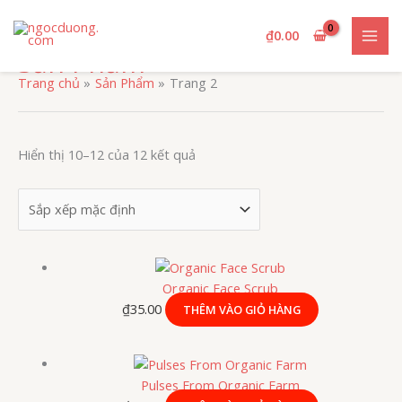
Nhảy
tới
₫
0.00
nội
Sản Phẩm
dung
Trang chủ
Sản Phẩm
Trang 2
Hiển thị 10–12 của 12 kết quả
Organic Face Scrub
₫
35.00
THÊM VÀO GIỎ HÀNG
Pulses From Organic Farm