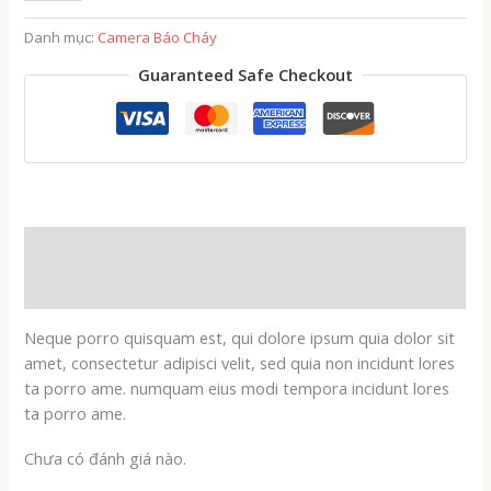
Organic
Danh mục:
Camera Báo Cháy
Farms
Guaranteed Safe Checkout
số
lượng
Mô tả
Đánh giá (0)
Neque porro quisquam est, qui dolore ipsum quia dolor sit
amet, consectetur adipisci velit, sed quia non incidunt lores
ta porro ame. numquam eius modi tempora incidunt lores
ta porro ame.
Chưa có đánh giá nào.