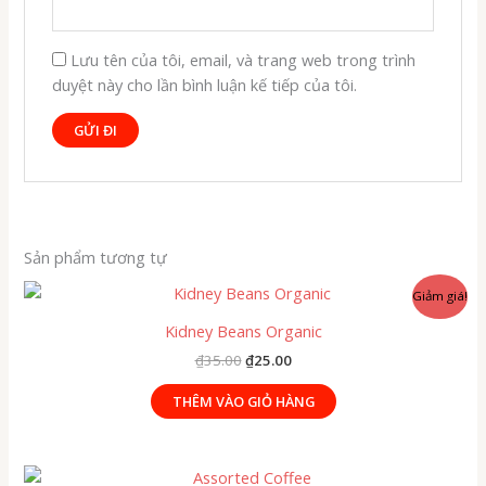
Lưu tên của tôi, email, và trang web trong trình
duyệt này cho lần bình luận kế tiếp của tôi.
Sản phẩm tương tự
Giảm giá!
Kidney Beans Organic
Giá
Giá
₫
35.00
₫
25.00
gốc
hiện
là:
tại
THÊM VÀO GIỎ HÀNG
₫35.00.
là:
₫25.00.