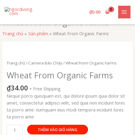
Nhảy
tới
₫
0.00
nội
Wheat From Organic Farms
dung
Trang chủ
Sản phẩm
Wheat From Organic Farms
Trang chủ
/
Camera Báo Cháy
/ Wheat From Organic Farms
Wheat From Organic Farms
₫
34.00
+ Free Shipping
Neque porro quisquam est, qui dolore ipsum quia dolor sit
amet, consectetur adipisci velit, sed quia non incidunt lores
ta porro ame. numquam eius modi tempora incidunt lores
ta porro ame.
Wheat
THÊM VÀO GIỎ HÀNG
From